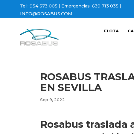
954 573 005
639 713 035
Tel.:
| Emergencias:
|
INFO@ROSABUS.COM
FLOTA
CA
ROSABUS TRASLA
EN SEVILLA
Sep 9, 2022
Rosabus traslada a