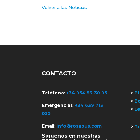
Volver a las Noticias
CONTACTO
Teléfono
:
+34 954 57 30 05
>
B
>
Bo
Emergencias
:
+34 639 713
>
Le
035
Email
:
info@rosabus.com
>
Tr
Síguenos en nuestras