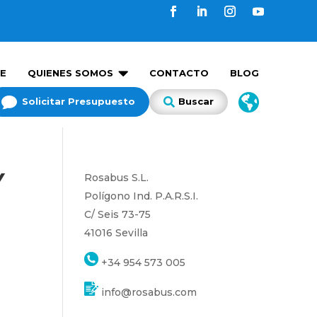

E
QUIENES SOMOS
CONTACTO
BLOG


Solicitar Presupuesto
Buscar

Y
Rosabus S.L.
Polígono Ind. P.A.R.S.I.
C/ Seis 73-75
41016 Sevilla
+34 954 573 005
info@rosabus.com