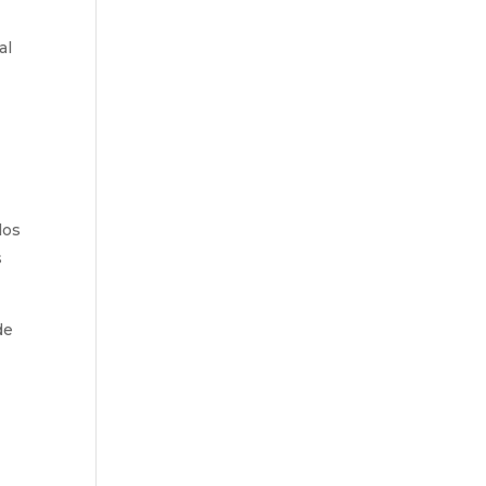
al
dos
s
de