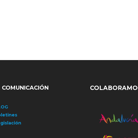
COMUNICACIÓN
COLABORAMOS
LOG
letines
gislación