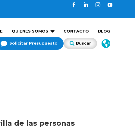

E
QUIENES SOMOS
CONTACTO
BLOG


Solicitar Presupuesto
Buscar

lla de las personas