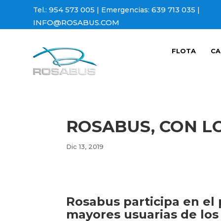
954 573 005
639 713 035
Tel.:
| Emergencias:
|
INFO@ROSABUS.COM
FLOTA
CA
ROSABUS, CON L
Dic 13, 2019
Rosabus participa en el
mayores usuarias de los 