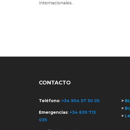
internacionales.
CONTACTO
Teléfono
:
+34 954 57 30 05
>
B
>
Bo
Emergencias
:
+34 639 713
>
Le
035