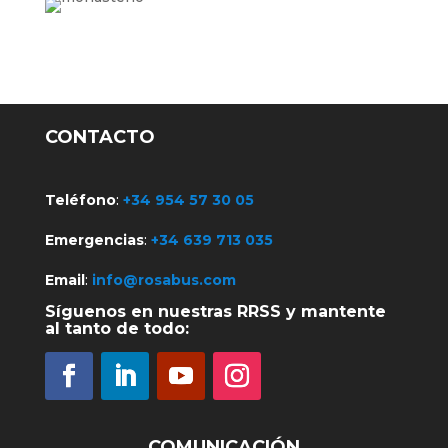
CONTACTO
Teléfono
:
+34 954 57 30 05
Emergencias
:
+34 639 713 035
Email
:
info@rosabus.com
Síguenos en nuestras RRSS y mantente
al tanto de todo:
COMUNICACIÓN