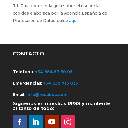
7.1.
Para obtener la guía sobre el uso de las
cookies elaborada por la Agencia Española de
Protección de Datos pulse
aquí
.
CONTACTO
Teléfono
:
+34 954 57 30 05
Emergencias
:
+34 639 713 035
Email
:
info@rosabus.com
Síguenos en nuestras RRSS y mantente
al tanto de todo: