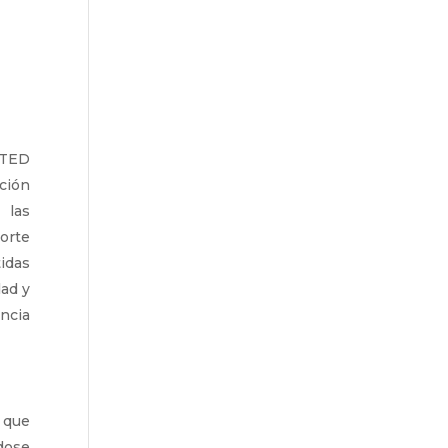
CTED
ción
 las
rte
idas
dad y
ncia
 que
dose