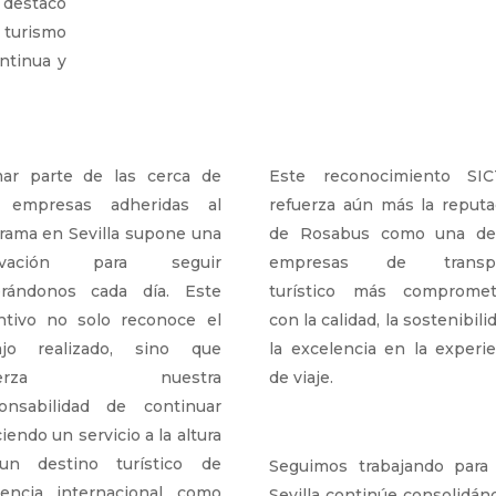
 destacó
 turismo
ontinua y
ar parte de las cerca de
Este reconocimiento SI
 empresas adheridas al
refuerza aún más la reputa
rama en Sevilla supone una
de Rosabus como una de
ivación para seguir
empresas de transpo
rándonos cada día. Este
turístico más compromet
intivo no solo reconoce el
con la calidad, la sostenibili
ajo realizado, sino que
la excelencia en la experie
fuerza nuestra
de viaje.
onsabilidad de continuar
iendo un servicio a la altura
un destino turístico de
Seguimos trabajando para
rencia internacional como
Sevilla continúe consolidán