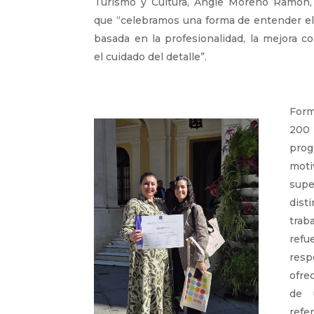
Turismo y Cultura, Angie Moreno Ramón,
que “celebramos una forma de entender el
basada en la profesionalidad, la mejora c
el cuidado del detalle”.
Form
200
prog
mot
supe
dist
trab
re
resp
ofrec
de 
refe