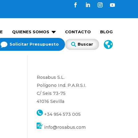

E
QUIENES SOMOS
CONTACTO
BLOG


Solicitar Presupuesto
Buscar

Rosabus S.L.
Polígono Ind. P.A.R.S.I.
C/ Seis 73-75
41016 Sevilla
+34 954 573 005
info@rosabus.com