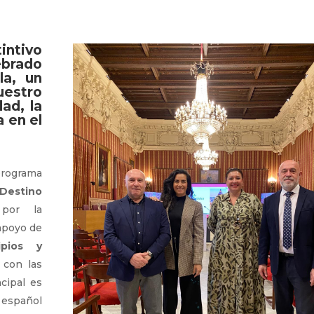
intivo
ebrado
la, un
uestro
ad, la
 en el
programa
 Destino
 por la
apoyo de
ipios y
 con las
cipal es
 español