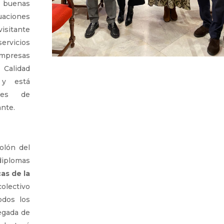
e buenas
uaciones
visitante
rvicios
empresas
Calidad
 y está
ales de
ante.
olón del
diplomas
as de la
colectivo
odos los
legada de