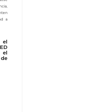
cia,
nten
ad a
 el
TED
el
de