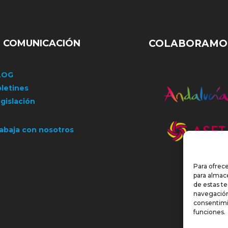
COMUNICACIÓN
COLABORAMOS
LOG
letines
gislación
abaja con nosotros
Para ofrece
para almace
de estas t
navegación 
consentimi
funciones.