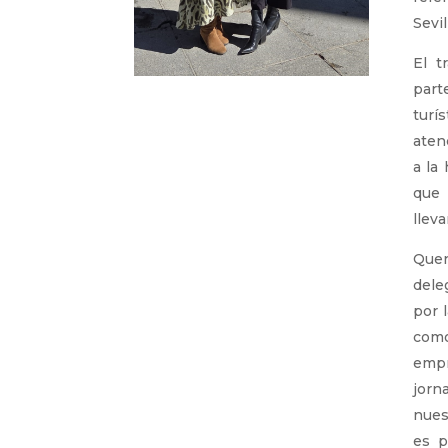
Sevil
El t
part
turí
aten
a la
que
lleva
Que
dele
por l
com
empr
jor
nues
es 