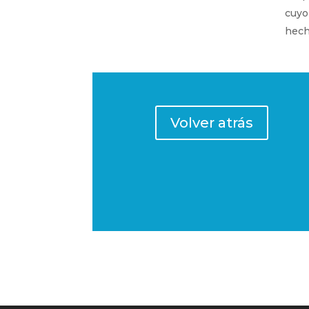
cuyo
hech
Volver atrás