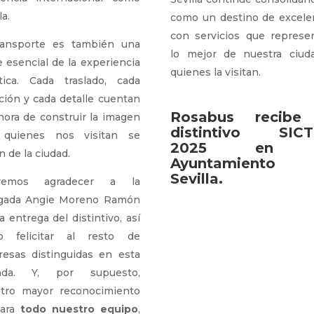
la.
como un destino de excelen
con servicios que represe
ransporte es también una
lo mejor de nuestra ciud
e esencial de la experiencia
quienes la visitan.
stica. Cada traslado, cada
ción y cada detalle cuentan
Rosabus recibe
 hora de construir la imagen
distintivo SIC
 quienes nos visitan se
2025 en 
n de la ciudad.
Ayuntamiento 
Sevilla.
remos agradecer a la
gada Angie Moreno Ramón
a entrega del distintivo, así
o felicitar al resto de
esas distinguidas en esta
nada. Y, por supuesto,
tro mayor reconocimiento
para
todo nuestro equipo
,